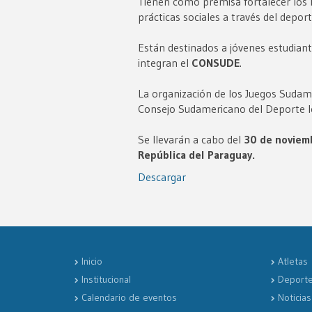
Tienen como premisa fortalecer los l
prácticas sociales a través del deport
Están destinados a jóvenes estudian
integran el
CONSUDE
.
La organización de los Juegos Sudamer
Consejo Sudamericano del Deporte le
Se llevarán a cabo del
30 de noviemb
República del Paraguay.
Descargar
Inicio
Atletas
Institucional
Deport
Calendario de eventos
Noticias