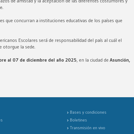
azos de amistad y la aceptación de las diferentes costumbres y
e.
tes que concurran a instituciones educativas de los países que
icanos Escolares será de responsabilidad del país al cuál el
 otorgue la sede.
re al 07 de diciembre del año 2025
, en la ciudad de
Asunción,
Bases y condiciones
es
Boletines
Transmisión en vivo